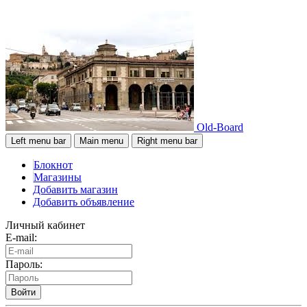
Old-Board
Left menu bar
Main menu
Right menu bar
Блокнот
Магазины
Добавить магазин
Добавить объявление
Личный кабинет
E-mail:
Пароль:
Войти