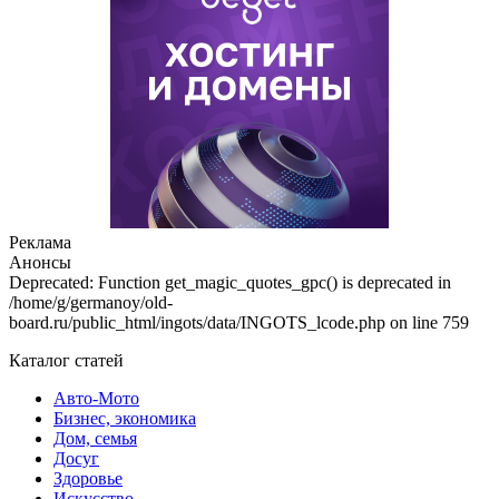
Реклама
Анонсы
Deprecated: Function get_magic_quotes_gpc() is deprecated in
/home/g/germanoy/old-
board.ru/public_html/ingots/data/INGOTS_lcode.php on line 759
Каталог статей
Авто-Мото
Бизнес, экономика
Дом, семья
Досуг
Здоровье
Искусство