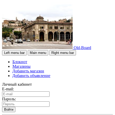
Old-Board
Left menu bar
Main menu
Right menu bar
Блокнот
Магазины
Добавить магазин
Добавить объявление
Личный кабинет
E-mail:
Пароль:
Войти