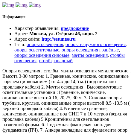
Информация
Характер объявления
:
предложение
Адрес
:
Москва, ул. Озёрная 46, корп. 2
Адрес сайта
:
http://setuntss.ru
Тэги
:
опоры освещения
,
опоры наружного освещения
,
опоры осветительные
,
опоры освещения гранёные
,
опоры освещения силовые
,
мачты освещения
,
столбы
освещения
,
столб фонарный
Опоры освещения , столбы, мачты освещения металлические .
Высота 3-30 метров: 1. Граненые, конические, оцинкованные
горячем цинкованием ( от 4-х до 14,5 м.) (под нижнюю
прокладку кабеля) 2. Мачты освещения . Высокомачтовые
осветительные установки : Граненые, конические,
оцинкованные высотой 16, 20,25, 30 м. 3. Силовые опоры
трубные, круглые, оцинкованные опоры высотой 8,5 -13,5 м (
верхней проводкой кабеля) 4.Усиленные гранёные,
конические, оцинкованные под СИП 7 и 10 метров (верхняя
прокладка кабеля) 5.Кронштейны для светильников
различной формы. 6. Подземная фланцевая часть для
фундамента (ПЧ). 7. Анкера закладные для фундамента опор.