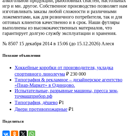
алкогольной продукции, рыболовных снастей, настольных
игр и мн. другое. Собственное производство позволяет нам
изготавливать заказы любой сложности и различными
ложементами, как для розничного потребителя, так и для
оптовых клиентов качественно и в срок. Наши футляры
выполнены из высококачественных материалов, что
гарантирует долгую службу эксплуатации и хранения.
№ 8507
15 декабря 2014 в 15:06 (до 15.12.2026)
Алеся
Похожие объявления
Хоккейные коробки от производителя, укладка
спортивного линолеума
₽
230 000
Типография & рекламное – дизайнерское агентство
«Пиар-Маркет» в Одинцово.
Испытательные, разрывные машины, пресса зим-
точмашприбор.рф
Типография, дёшево
₽
1
Двери противопожарные
₽
1
Поделиться