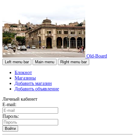
Old-Board
Left menu bar
Main menu
Right menu bar
Блокнот
Магазины
Добавить магазин
Добавить объявление
Личный кабинет
E-mail:
Пароль:
Войти