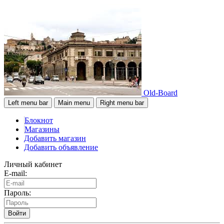
Old-Board
Left menu bar
Main menu
Right menu bar
Блокнот
Магазины
Добавить магазин
Добавить объявление
Личный кабинет
E-mail:
Пароль:
Войти