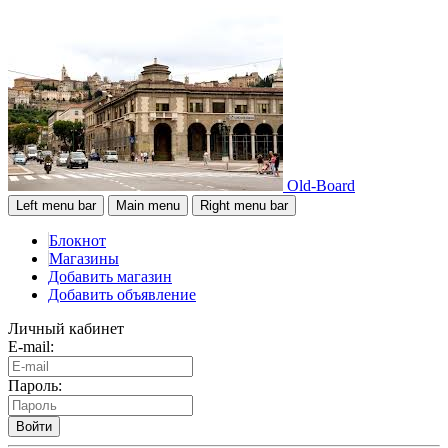
Old-Board
Left menu bar
Main menu
Right menu bar
Блокнот
Магазины
Добавить магазин
Добавить объявление
Личный кабинет
E-mail:
Пароль:
Войти