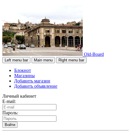
Old-Board
Left menu bar
Main menu
Right menu bar
Блокнот
Магазины
Добавить магазин
Добавить объявление
Личный кабинет
E-mail:
Пароль:
Войти