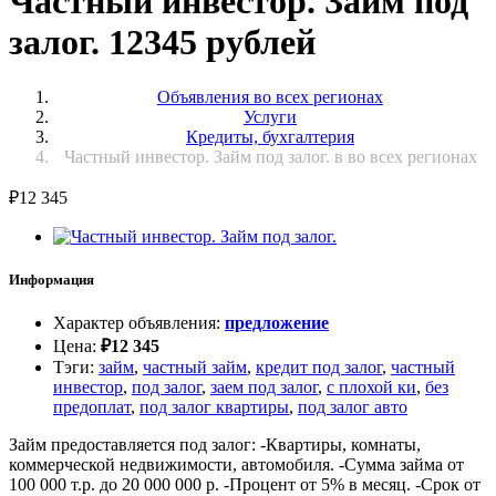
Частный инвестор. Займ под
залог. 12345 рублей
Объявления во всех регионах
Услуги
Кредиты, бухгалтерия
Частный инвестор. Займ под залог. в во всех регионах
₽
12 345
Информация
Характер объявления
:
предложение
Цена
:
₽
12 345
Тэги
:
займ
,
частный займ
,
кредит под залог
,
частный
инвестор
,
под залог
,
заем под залог
,
с плохой ки
,
без
предоплат
,
под залог квартиры
,
под залог авто
Займ предоставляется под залог: -Квартиры, комнаты,
коммерческой недвижимости, автомобиля. -Сумма займа от
100 000 т.р. до 20 000 000 р. -Процент от 5% в месяц. -Срок от