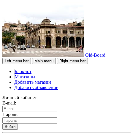
Old-Board
Left menu bar
Main menu
Right menu bar
Блокнот
Магазины
Добавить магазин
Добавить объявление
Личный кабинет
E-mail:
Пароль:
Войти