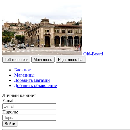
Old-Board
Left menu bar
Main menu
Right menu bar
Блокнот
Магазины
Добавить магазин
Добавить объявление
Личный кабинет
E-mail:
Пароль:
Войти