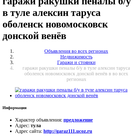
гаражи ракушки пеналы б/у
в туле алексин таруса
оболенск новомосковск
донской венёв
Объявления во всех регионах
Недвижимость
Гаражи и стоянки
гаражи ракушки пеналы б/у в туле алексин таруса
оболенск новомосковск донской венёв в во всех
регионах
Информация
Характер объявления
:
предложение
Адрес
:
тула
Адрес сайта
:
http://garaz111.ucoz.ru