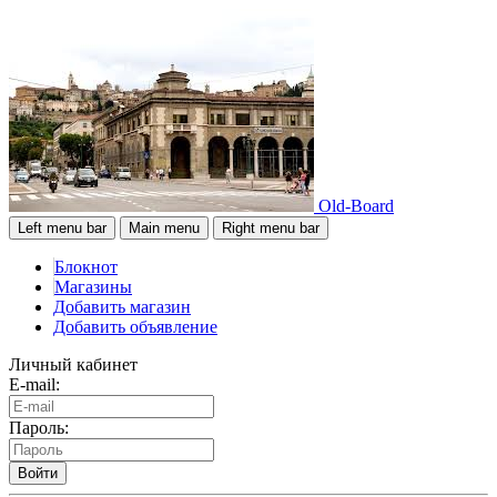
Old-Board
Left menu bar
Main menu
Right menu bar
Блокнот
Магазины
Добавить магазин
Добавить объявление
Личный кабинет
E-mail:
Пароль:
Войти