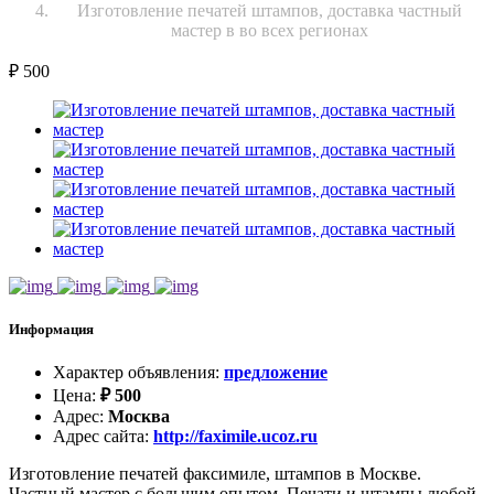
Изготовление печатей штампов, доставка частный
мастер в во всех регионах
₽
500
Информация
Характер объявления
:
предложение
Цена
:
₽
500
Адрес
:
Москва
Адрес сайта
:
http://faximile.ucoz.ru
Изготовление печатей факсимиле, штампов в Москве.
Частный мастер с большим опытом. Печати и штампы любой