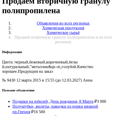
Продаем вторичную гранулу
полипропилена
Объявления во всех регионах
Химическая продукция
Химическое сырьё
Продаем вторичную гранулу полипропилена в во всех
регионах
Информация
Цвета :черный,бежевый,коричневый,белы
й,натуральный,"металлик&qu ot;,голубой.Качество
хорошее.Продукция на заказ
№ 9430
12 марта 2015 в 15:55 (до 12.03.2027)
Анна
Похожие объявления
Подарки на юбилей, День рождания, 8 Марта
₽
3 000
Полушубки, жилеты, накидки из норки вязаной
пр.Греция
₽
16 500