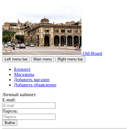
Old-Board
Left menu bar
Main menu
Right menu bar
Блокнот
Магазины
Добавить магазин
Добавить объявление
Личный кабинет
E-mail:
Пароль:
Войти