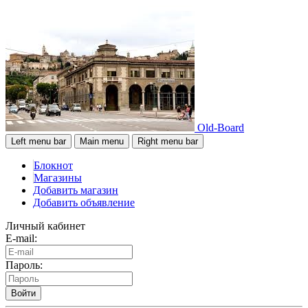
Old-Board
Left menu bar
Main menu
Right menu bar
Блокнот
Магазины
Добавить магазин
Добавить объявление
Личный кабинет
E-mail:
Пароль:
Войти