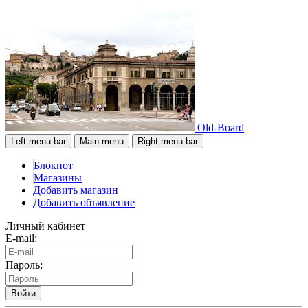
Old-Board
Left menu bar
Main menu
Right menu bar
Блокнот
Магазины
Добавить магазин
Добавить объявление
Личный кабинет
E-mail:
Пароль:
Войти