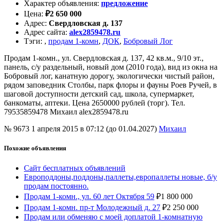
Характер объявления
:
предложение
Цена
:
₽
2 650 000
Адрес
:
Свердловская д. 137
Адрес сайта
:
alex2859478.ru
Тэги
:
,
продам 1-комн
,
ДОК
,
Бобровый Лог
Продам 1-комн., ул. Свердловская д. 137, 42 кв.м., 9/10 эт.,
панель, с/у раздельный, новый дом (2010 года), вид из окна на
Бобровый лог, канатную дорогу, экологически чистый район,
рядом заповедник Столбы, парк флоры и фауны Роев Ручей, в
шаговой доступности детский сад, школа, супермаркет,
банкоматы, аптеки. Цена 2650000 рублей (торг). Тел.
79535859478 Михаил alex2859478.ru
№ 9673
1 апреля 2015 в 07:12 (до 01.04.2027)
Михаил
Похожие объявления
Сайт бесплатных объявлений
Европоддоны,поддоны,паллеты,европаллеты новые, б/у
продам постоянно.
Продам 1-комн., ул. 60 лет Октября 59
₽
1 800 000
Продам 1-комн. пр-т Молодежный д. 27
₽
2 250 000
Продам или обменяю с моей доплатой 1-комнатную