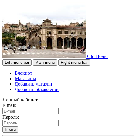
Old-Board
Left menu bar
Main menu
Right menu bar
Блокнот
Магазины
Добавить магазин
Добавить объявление
Личный кабинет
E-mail:
Пароль:
Войти