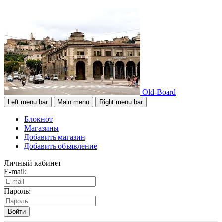
Old-Board
Left menu bar
Main menu
Right menu bar
Блокнот
Магазины
Добавить магазин
Добавить объявление
Личный кабинет
E-mail:
Пароль:
Войти