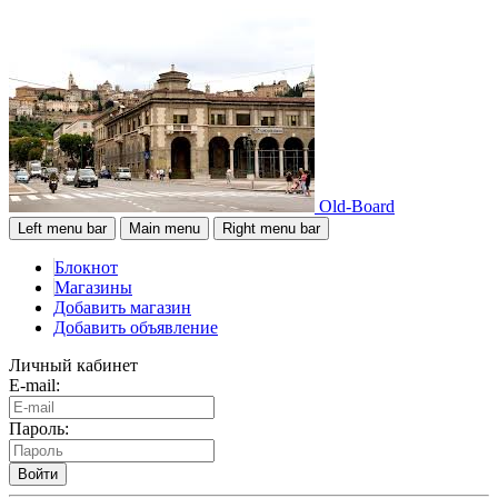
Old-Board
Left menu bar
Main menu
Right menu bar
Блокнот
Магазины
Добавить магазин
Добавить объявление
Личный кабинет
E-mail:
Пароль:
Войти