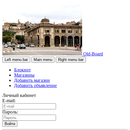
Old-Board
Left menu bar
Main menu
Right menu bar
Блокнот
Магазины
Добавить магазин
Добавить объявление
Личный кабинет
E-mail:
Пароль:
Войти