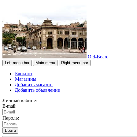
Old-Board
Left menu bar
Main menu
Right menu bar
Блокнот
Магазины
Добавить магазин
Добавить объявление
Личный кабинет
E-mail:
Пароль:
Войти