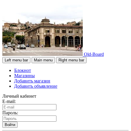
Old-Board
Left menu bar
Main menu
Right menu bar
Блокнот
Магазины
Добавить магазин
Добавить объявление
Личный кабинет
E-mail:
Пароль:
Войти