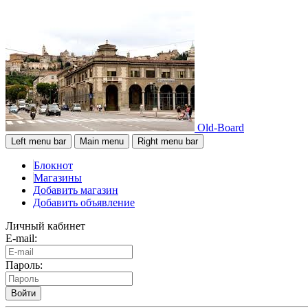
Old-Board
Left menu bar
Main menu
Right menu bar
Блокнот
Магазины
Добавить магазин
Добавить объявление
Личный кабинет
E-mail:
Пароль:
Войти