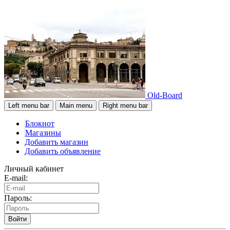
Old-Board
Left menu bar
Main menu
Right menu bar
Блокнот
Магазины
Добавить магазин
Добавить объявление
Личный кабинет
E-mail:
Пароль:
Войти