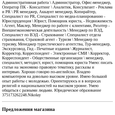
Административная работа \ Администратор, Офис-менеджер,
Оператор ПК - Консалтинг \ Аналитик, Консультант - Реклама
и PR \ PR менеджер, Аккаунт менеджер, Копирайтер,
Специалист по PR, Специалист по медиа-планированию -
Юриспруденция \ Юрист, Помощник юриста, - Недвижимость
\ Агент, Маклер, Менеджер по работе с клиентами, Риэлтер -
Внешнеэкономическая деятельность \ Менеджер по ВЭД,
Специалист по ВЭД - Страхование \ Специалист отдела
страхования, Страховой агент - Туризм \ Менеджер по
туризму, Менеджер туристического агентства, Тур-менеджер,
Экскурсовод, Гид - Печатные издания \ Журналист,
Корректор, Корреспондент - Электронные СМИ \ Корректор,
Корреспондент - Общественные организации \ менеджер,
специалист, методист, юрист, помощник юриста Умею: писать
статьи на экономико правовую тематику, рассказы и
интервью. Хорошо говорю по-английски. Владею
компьютером на довольно высоком уровне. Имею большой
опыт работы с молодежью. Ориентируюсь и в вопросах
религий и национальностей на высоком уровне. Умею
общаться с разными людьми. Юридическое образование
375173262248.Nikolay
Предложения магазина