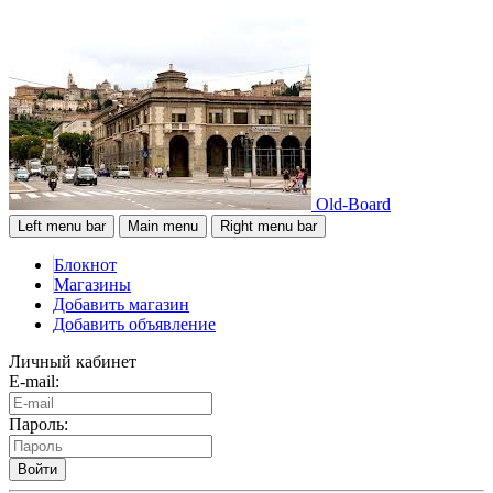
Old-Board
Left menu bar
Main menu
Right menu bar
Блокнот
Магазины
Добавить магазин
Добавить объявление
Личный кабинет
E-mail:
Пароль:
Войти