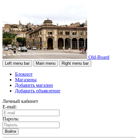
Old-Board
Left menu bar
Main menu
Right menu bar
Блокнот
Магазины
Добавить магазин
Добавить объявление
Личный кабинет
E-mail:
Пароль:
Войти