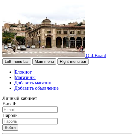
Old-Board
Left menu bar
Main menu
Right menu bar
Блокнот
Магазины
Добавить магазин
Добавить объявление
Личный кабинет
E-mail:
Пароль:
Войти