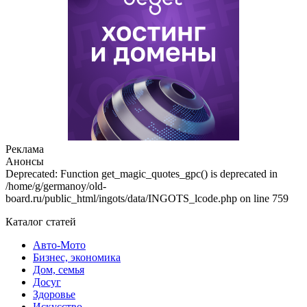
Реклама
Анонсы
Deprecated: Function get_magic_quotes_gpc() is deprecated in
/home/g/germanoy/old-
board.ru/public_html/ingots/data/INGOTS_lcode.php on line 759
Каталог статей
Авто-Мото
Бизнес, экономика
Дом, семья
Досуг
Здоровье
Искусство