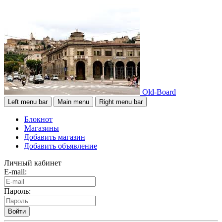
Old-Board
Left menu bar
Main menu
Right menu bar
Блокнот
Магазины
Добавить магазин
Добавить объявление
Личный кабинет
E-mail:
Пароль:
Войти