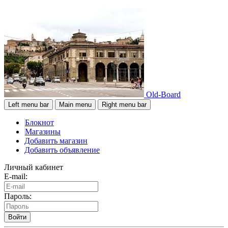
Old-Board
Left menu bar
Main menu
Right menu bar
Блокнот
Магазины
Добавить магазин
Добавить объявление
Личный кабинет
E-mail:
Пароль:
Войти