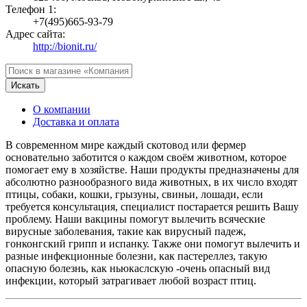
Телефон 1:
+7(495)665-93-79
Адрес сайта:
http://bionit.ru/
Искать
О компании
Доставка и оплата
В современном мире каждый скотовод или фермер
основательно заботится о каждом своём животном, которое
помогает ему в хозяйстве. Наши продукты предназначены для
абсолютно разнообразного вида животных, в их число входят
птицы, собаки, кошки, грызуны, свиньи, лошади, если
требуется консультация, специалист постарается решить Вашу
проблему. Наши вакцины помогут вылечить всяческие
вирусные заболевания, такие как вирусный падеж,
гонконгский грипп и испанку. Также они помогут вылечить и
разные инфекционные болезни, как пастереллез, такую
опасную болезнь, как ньюкаслскую -очень опасный вид
инфекции, который затрагивает любой возраст птиц.