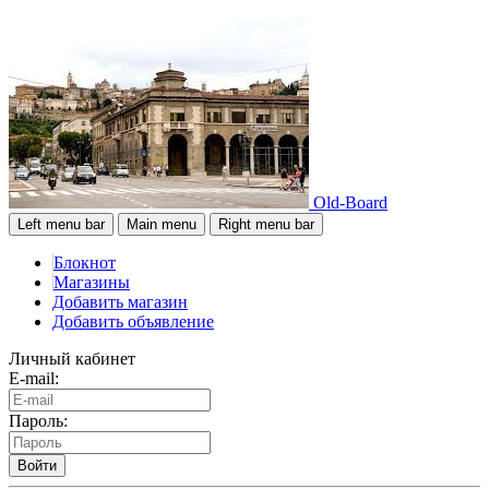
Old-Board
Left menu bar
Main menu
Right menu bar
Блокнот
Магазины
Добавить магазин
Добавить объявление
Личный кабинет
E-mail:
Пароль:
Войти