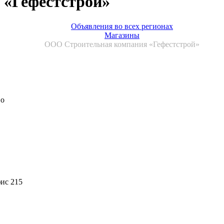
«Гефестстрой»
Объявления во всех регионах
Магазины
ООО Строительная компания «Гефестстрой»
во
фис 215