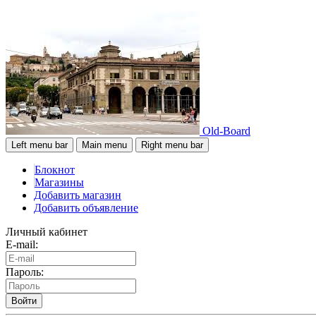
Old-Board
Left menu bar
Main menu
Right menu bar
Блокнот
Магазины
Добавить магазин
Добавить объявление
Личный кабинет
E-mail:
Пароль:
Войти