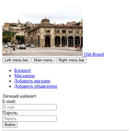
Old-Board
Left menu bar
Main menu
Right menu bar
Блокнот
Магазины
Добавить магазин
Добавить объявление
Личный кабинет
E-mail:
Пароль:
Войти