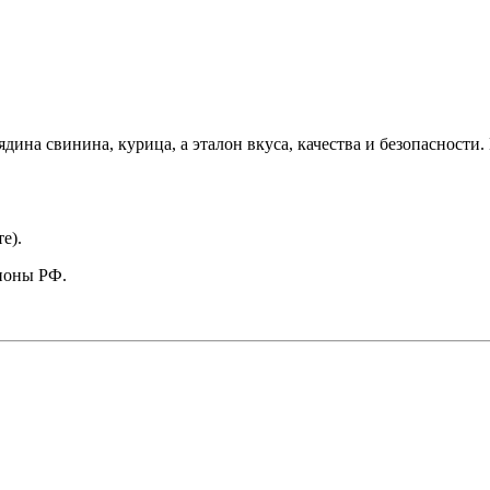
ина свинина, курица, а эталон вкуса, качества и безопасност
е).
ионы РФ.