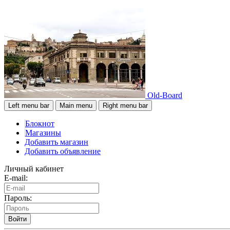
Old-Board
Left menu bar
Main menu
Right menu bar
Блокнот
Магазины
Добавить магазин
Добавить объявление
Личный кабинет
E-mail:
Пароль:
Войти