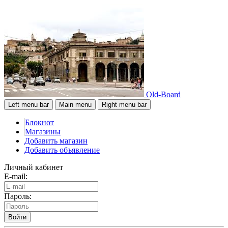
Old-Board
Left menu bar
Main menu
Right menu bar
Блокнот
Магазины
Добавить магазин
Добавить объявление
Личный кабинет
E-mail:
Пароль:
Войти