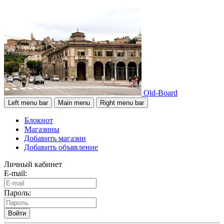
Old-Board
Left menu bar
Main menu
Right menu bar
Блокнот
Магазины
Добавить магазин
Добавить объявление
Личный кабинет
E-mail:
Пароль:
Войти