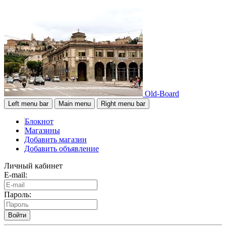
Old-Board
Left menu bar
Main menu
Right menu bar
Блокнот
Магазины
Добавить магазин
Добавить объявление
Личный кабинет
E-mail:
Пароль:
Войти