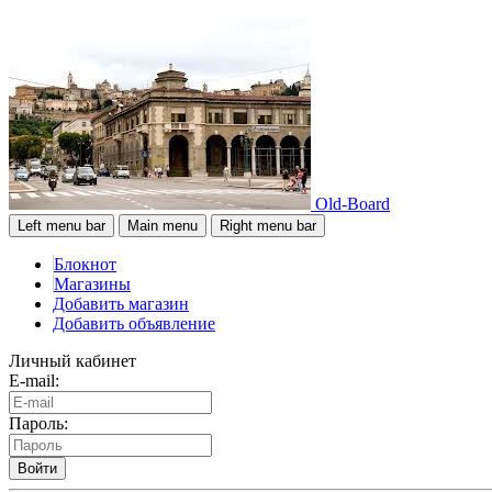
Old-Board
Left menu bar
Main menu
Right menu bar
Блокнот
Магазины
Добавить магазин
Добавить объявление
Личный кабинет
E-mail:
Пароль:
Войти