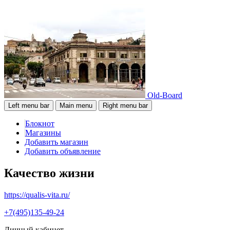
Old-Board
Left menu bar
Main menu
Right menu bar
Блокнот
Магазины
Добавить магазин
Добавить объявление
Качество жизни
https://qualis-vita.ru/
+7(495)135-49-24
Личный кабинет