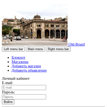
Old-Board
Left menu bar
Main menu
Right menu bar
Блокнот
Магазины
Добавить магазин
Добавить объявление
Личный кабинет
E-mail:
Пароль:
Войти