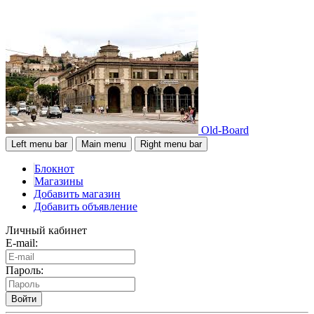
Old-Board
Left menu bar
Main menu
Right menu bar
Блокнот
Магазины
Добавить магазин
Добавить объявление
Личный кабинет
E-mail:
Пароль:
Войти