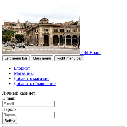
Old-Board
Left menu bar
Main menu
Right menu bar
Блокнот
Магазины
Добавить магазин
Добавить объявление
Личный кабинет
E-mail:
Пароль:
Войти