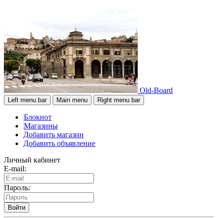
Old-Board
Left menu bar
Main menu
Right menu bar
Блокнот
Магазины
Добавить магазин
Добавить объявление
Личный кабинет
E-mail:
Пароль:
Войти