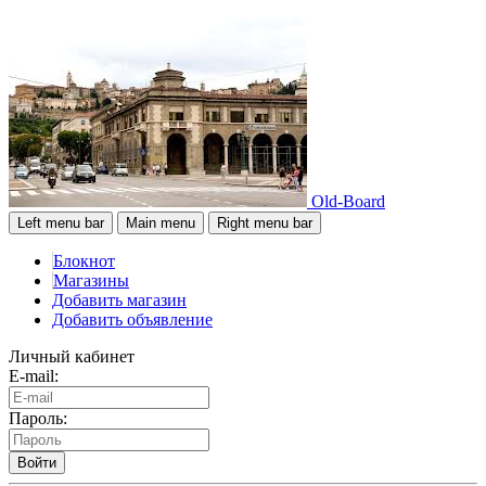
Old-Board
Left menu bar
Main menu
Right menu bar
Блокнот
Магазины
Добавить магазин
Добавить объявление
Личный кабинет
E-mail:
Пароль:
Войти