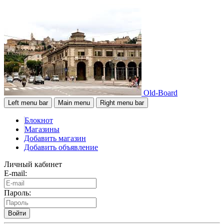
Old-Board
Left menu bar
Main menu
Right menu bar
Блокнот
Магазины
Добавить магазин
Добавить объявление
Личный кабинет
E-mail:
Пароль:
Войти