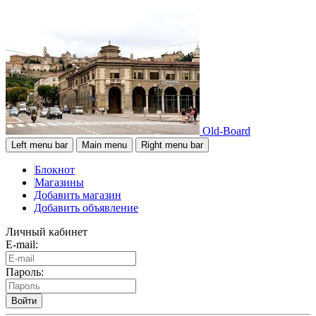
Old-Board
Left menu bar
Main menu
Right menu bar
Блокнот
Магазины
Добавить магазин
Добавить объявление
Личный кабинет
E-mail:
Пароль:
Войти