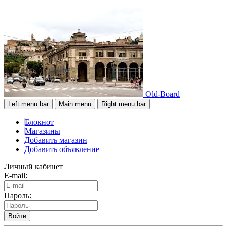
Old-Board
Left menu bar
Main menu
Right menu bar
Блокнот
Магазины
Добавить магазин
Добавить объявление
Личный кабинет
E-mail:
Пароль:
Войти