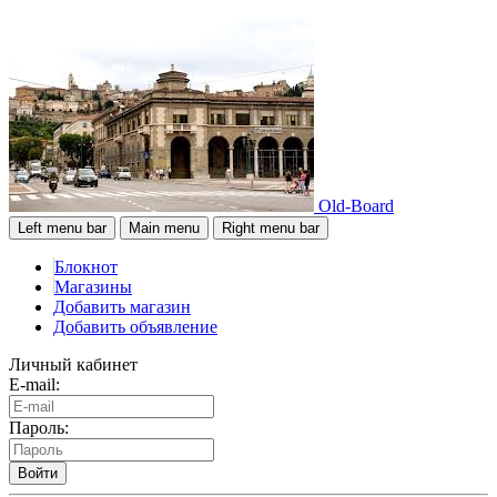
Old-Board
Left menu bar
Main menu
Right menu bar
Блокнот
Магазины
Добавить магазин
Добавить объявление
Личный кабинет
E-mail:
Пароль:
Войти