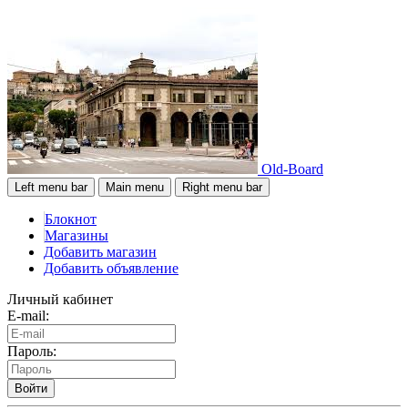
Old-Board
Left menu bar
Main menu
Right menu bar
Блокнот
Магазины
Добавить магазин
Добавить объявление
Личный кабинет
E-mail:
Пароль:
Войти