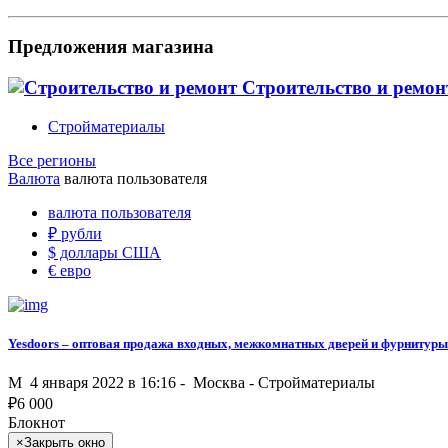
Предложения магазина
Строительство и ремо
Стройматериалы
Все регионы
Валюта
валюта пользователя
валюта пользователя
₽
рубли
$
доллары США
€
евро
Yesdoors – оптовая продажа входных, межкомнатных дверей и фурнитуры
M
4 января 2022 в 16:16 -
Москва
-
Стройматериалы
₽
6 000
Блокнот
×
Закрыть окно