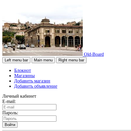
Old-Board
Left menu bar
Main menu
Right menu bar
Блокнот
Магазины
Добавить магазин
Добавить объявление
Личный кабинет
E-mail:
Пароль:
Войти