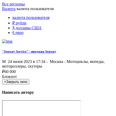
Все регионы
Валюта
валюта пользователя
валюта пользователя
₽
рубли
$
доллары США
€
евро
"Segway Service" - продажа Segway
M
24 июня 2023 в 17:34 -
Москва
-
Мотоциклы, мопеды,
мотороллеры, скутеры
₽
60 000
Блокнот
×
Закрыть окно
Написать автору