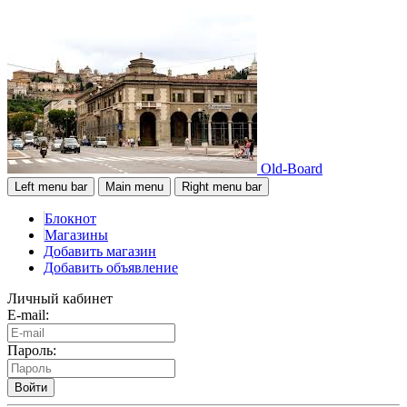
Old-Board
Left menu bar
Main menu
Right menu bar
Блокнот
Магазины
Добавить магазин
Добавить объявление
Личный кабинет
E-mail:
Пароль:
Войти