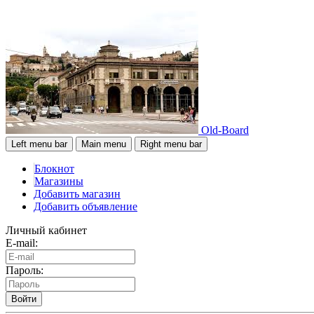
Old-Board
Left menu bar
Main menu
Right menu bar
Блокнот
Магазины
Добавить магазин
Добавить объявление
Личный кабинет
E-mail:
Пароль:
Войти