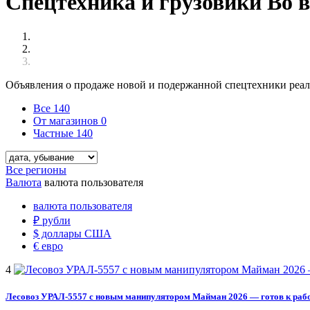
Спецтехника и грузовики Во в
Объявления о продаже новой и подержанной спецтехники реаль
Все
140
От магазинов
0
Частные
140
Все регионы
Валюта
валюта пользователя
валюта пользователя
₽
рубли
$
доллары США
€
евро
4
Лесовоз УРАЛ-5557 с новым манипулятором Майман 2026 — готов к раб