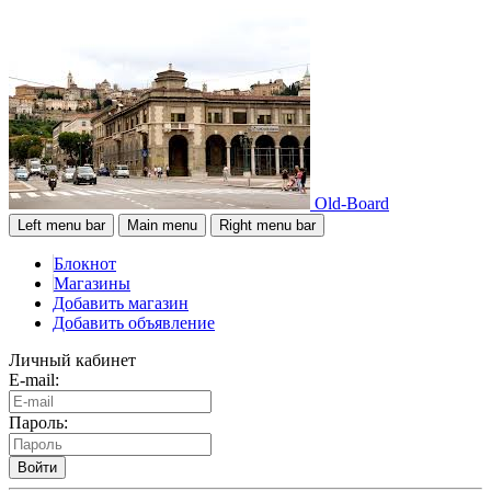
Old-Board
Left menu bar
Main menu
Right menu bar
Блокнот
Магазины
Добавить магазин
Добавить объявление
Личный кабинет
E-mail:
Пароль:
Войти