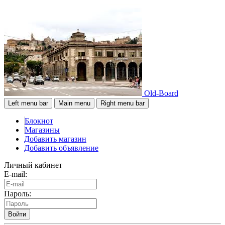
Old-Board
Left menu bar
Main menu
Right menu bar
Блокнот
Магазины
Добавить магазин
Добавить объявление
Личный кабинет
E-mail:
Пароль:
Войти